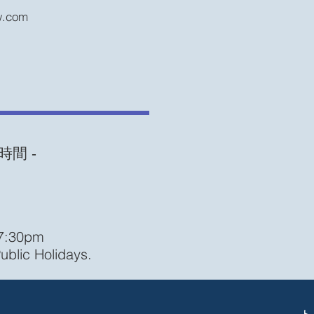
aw.com
時間 ‐
17:30pm
ublic Holidays.