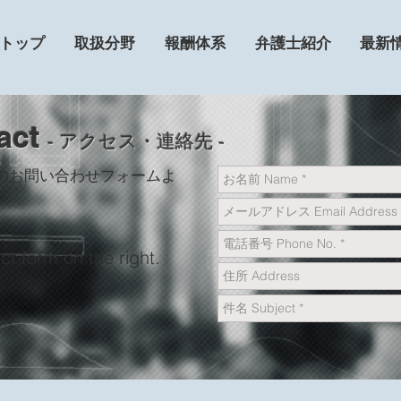
トップ
取扱分野
報酬体系
弁護士紹介
最新
act
‐ アクセス・連絡先 ‐
のお問い合わせフォームよ
ct form on the right.