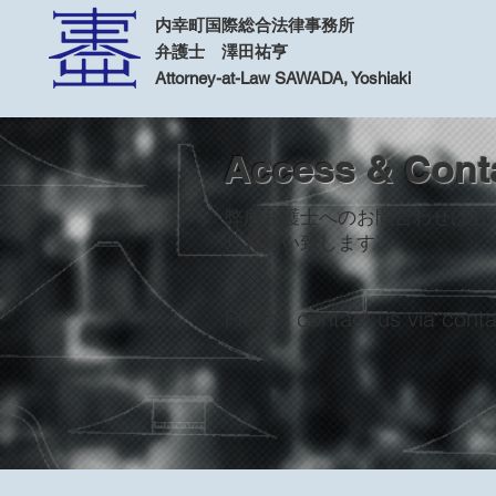
内幸町国際総合法律事務所
​弁護士 澤田祐亨
Attorney-at-Law SAWADA, Yoshiaki
Access & Cont
弊所弁護士へのお問合わせは右
りお願い致します。
Please contact us via conta