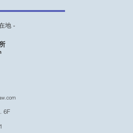
在地 ‐
所
m
law.com
. 6F
1